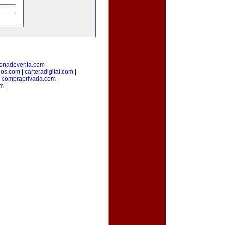
onadeventa.com
|
dos.com
|
carteradigital.com
|
|
compraprivada.com
|
om
|