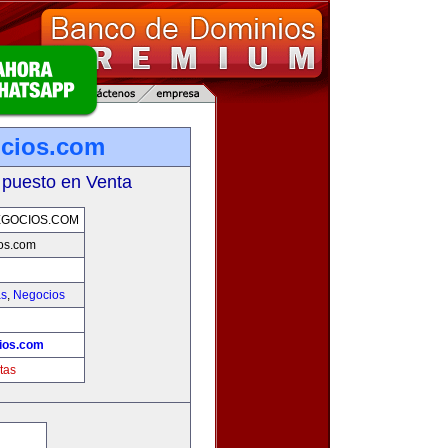
ocios.com
 puesto en Venta
EGOCIOS.COM
os.com
as
,
Negocios
ios.com
tas