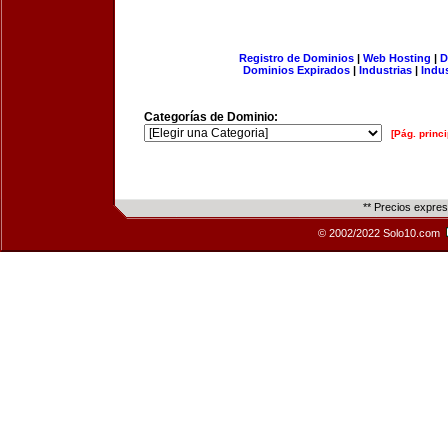
Registro de Dominios
|
Web Hosting
|
D
Dominios Expirados
|
Industrias
|
Indu
Categorías de Dominio:
[Pág. princi
** Precios expre
© 2002/2022 Solo10.com