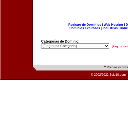
Registro de Dominios
|
Web Hosting
|
D
Dominios Expirados
|
Industrias
|
Indu
Categorías de Dominio:
[Pág. princi
** Precios expre
© 2002/2022 Solo10.com