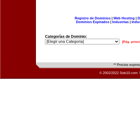
Registro de Dominios
|
Web Hosting
|
D
Dominios Expirados
|
Industrias
|
Indu
Categorías de Dominio:
[Pág. princi
** Precios expre
© 2002/2022 Solo10.com