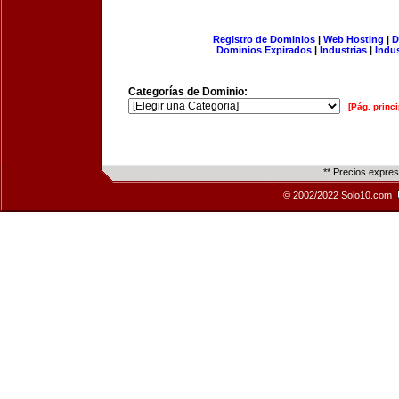
Registro de Dominios
|
Web Hosting
|
D
Dominios Expirados
|
Industrias
|
Indu
Categorías de Dominio:
[Pág. princi
** Precios expre
© 2002/2022 Solo10.com