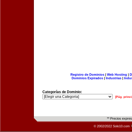
Registro de Dominios
|
Web Hosting
|
D
Dominios Expirados
|
Industrias
|
Indu
Categorías de Dominio:
[Pág. princi
** Precios expre
© 2002/2022 Solo10.com