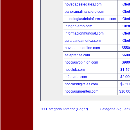
novedadeslegales.com
Ofer
panoramafinanciero.com
Ofer
tecnologiasdelainformacion.com
Ofer
infogobierno.com
Ofer
informacionmundial.com
Ofer
guialatinoamerica.com
Ofer
novedadesonline.com
$550
salaprensa.com
$600
noticiasyopinion.com
$980
noticlub.com
$1,49
infodiario.com
$2,00
noticiasdigitales.com
$2,50
noticiasurgentes.com
$10,0
<< Categoria Anterior (Hogar)
Categoria Siguient