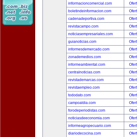
informacioncomercial.com
Ofer
boletindeinformacion.com
Ofer
cadenadeportiva.com
Ofer
revistacampo.com
Ofer
noticiasempresariales.com
Ofer
guianoticias.com
Ofer
informesdemercado.com
Ofer
zonademedios.com
Ofer
informeambiental.com
Ofer
centralnoticias.com
Ofer
revistademarcas.com
Ofer
revistaempleo.com
Ofer
tododato.com
Ofer
campoaldia.com
Ofer
forodeperiodistas.com
Ofer
noticiasdeeconomia.com
Ofer
informeagropecuario.com
Ofer
diariodecocina.com
Ofer