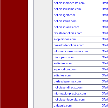
noticiasbaloncesto.com
Ofer
noticiasciclismo.com
Ofer
noticiasgolf.com
Ofer
noticiastenis.com
Ofer
noticiasdiarias.com
Ofer
revistadenoticias.com
Ofer
e-opiniones.com
Ofer
cazadordenoticias.com
Ofer
informacionexclusiva.com
Ofer
diarioperu.com
Ofer
e-diarios.com
Ofer
e-periodicos.com
Ofer
ediarios.com
Ofer
partesdeprensa.com
Ofer
noticiasendirecto.com
Ofer
informacionpractica.com
Ofer
noticiasentucelular.com
Ofer
dataguia.com
Ofer