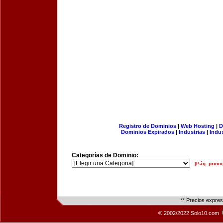
Registro de Dominios
|
Web Hosting
|
D
Dominios Expirados
|
Industrias
|
Indu
Categorías de Dominio:
[Pág. princi
** Precios expre
© 2002/2022 Solo10.com