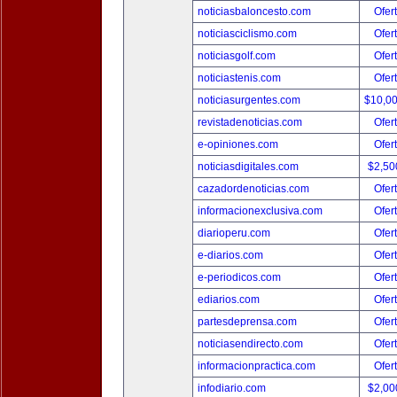
noticiasbaloncesto.com
Ofer
noticiasciclismo.com
Ofer
noticiasgolf.com
Ofer
noticiastenis.com
Ofer
noticiasurgentes.com
$10,0
revistadenoticias.com
Ofer
e-opiniones.com
Ofer
noticiasdigitales.com
$2,50
cazadordenoticias.com
Ofer
informacionexclusiva.com
Ofer
diarioperu.com
Ofer
e-diarios.com
Ofer
e-periodicos.com
Ofer
ediarios.com
Ofer
partesdeprensa.com
Ofer
noticiasendirecto.com
Ofer
informacionpractica.com
Ofer
infodiario.com
$2,00