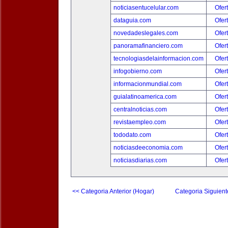
noticiasentucelular.com
Ofer
dataguia.com
Ofer
novedadeslegales.com
Ofer
panoramafinanciero.com
Ofer
tecnologiasdelainformacion.com
Ofer
infogobierno.com
Ofer
informacionmundial.com
Ofer
guialatinoamerica.com
Ofer
centralnoticias.com
Ofer
revistaempleo.com
Ofer
tododato.com
Ofer
noticiasdeeconomia.com
Ofer
noticiasdiarias.com
Ofer
<< Categoria Anterior (Hogar)
Categoria Siguient