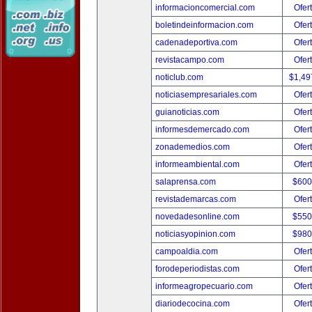
informacioncomercial.com
Ofer
boletindeinformacion.com
Ofer
cadenadeportiva.com
Ofer
revistacampo.com
Ofer
noticlub.com
$1,49
noticiasempresariales.com
Ofer
guianoticias.com
Ofer
informesdemercado.com
Ofer
zonademedios.com
Ofer
informeambiental.com
Ofer
salaprensa.com
$600
revistademarcas.com
Ofer
novedadesonline.com
$550
noticiasyopinion.com
$980
campoaldia.com
Ofer
forodeperiodistas.com
Ofer
informeagropecuario.com
Ofer
diariodecocina.com
Ofer